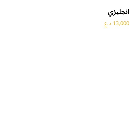
انجليزي
13,000 د.ع