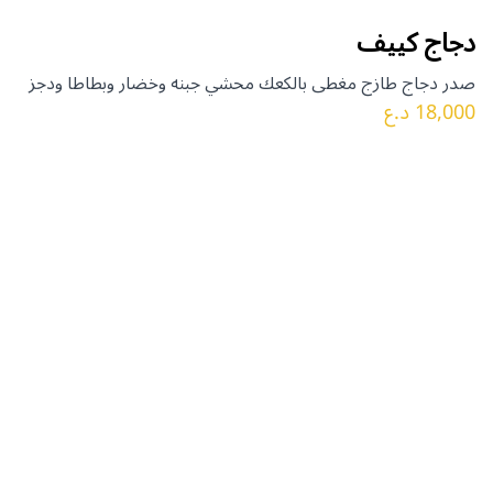
دجاج كييف
صدر دجاج طازج مغطى بالكعك محشي جبنه وخضار وبطاطا ودجز
18,000 د.ع