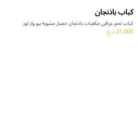
كباب باذنجان
كباب لحم عراقي مكعبات باذنجان خضار مشويه بيو واز لوز
21,000 د.ع