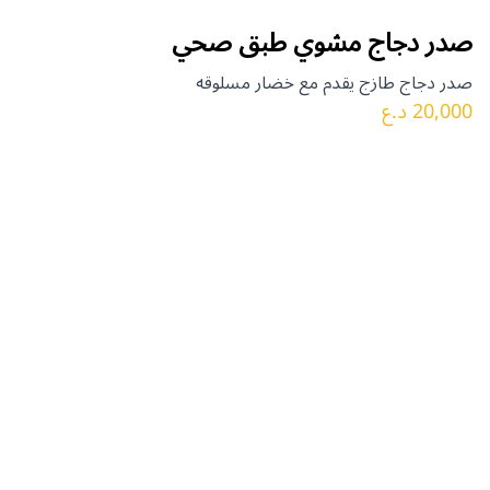
صدر دجاج مشوي طبق صحي
صدر دجاج طازج يقدم مع خضار مسلوقه
20,000 د.ع